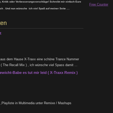
, Kritik oder Verbesserungsvorschläge! Schreibt mir einfach Eure
Free Counter
h . Und nun wünsche ich viel Spaß auf meiner Seite ....
ten
t
s aus dem Hause X-Traxx eine schöne Trance Nummer
 ( The Recall Mix ) , ich wünsche viel Spass damit ...
wicht-Babe es tut mir leid ( X-Traxx Remix )
 ,Playliste in Multimedia unter Remixe / Mashups