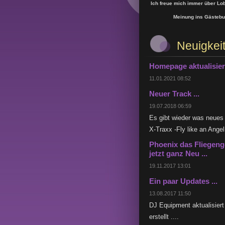
Ich freue mich immer über Lob
Meinung ins Gästebuc
Neuigkei
Homepage aktualisier
11.01.2021 08:52
Neuer Track ...
19.07.2018 06:59
Es gibt wieder was neue
X-Traxx -Fly like an Angel
Phoenix das Fliegenge
jetzt ganz Neu ...
19.11.2017 13:01
Ein paar Updates ...
13.08.2017 11:50
DJ Equipment aktualisiert
erstellt ....