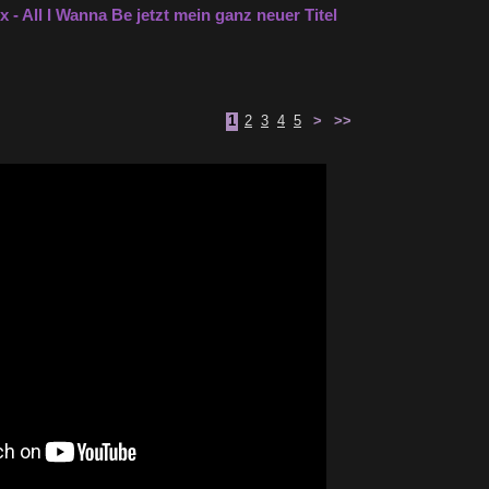
x - All I Wanna Be jetzt mein ganz neuer Titel
1
2
3
4
5
>
>>